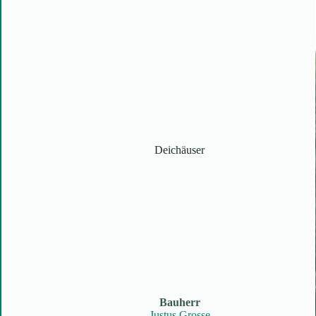
Deichäuser
Bauherr
Justus Grosse