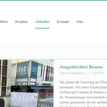
Büro
Projekte
Aktuelles
Kontakt
Jobs
Ansgarikirchhof Bremen
Marek Schreckenberg
17. Juli 2026
Wir planen die Sanierung der Pfla
Innenstadt. Die ersten Porphyrpla
Tiefbau und Trümper & Wessels v
für Veranstaltungen Stromtechnik u
werden gemeinsam mit der ausführe