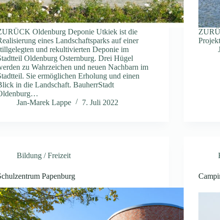
ZURÜCK Oldenburg Deponie Utkiek ist die
ZURÜC
Realisierung eines Landschaftsparks auf einer
Projek
stillgelegten und rekultivierten Deponie im
Stadtteil Oldenburg Osternburg. Drei Hügel
werden zu Wahrzeichen und neuen Nachbarn im
Stadtteil. Sie ermöglichen Erholung und einen
Blick in die Landschaft. BauherrStadt
Oldenburg…
Jan-Marek Lappe
7. Juli 2022
Bildung / Freizeit
Schulzentrum Papenburg
Campin